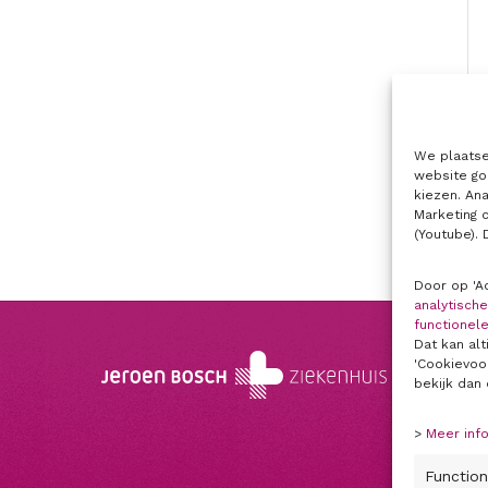
We plaatse
website go
kiezen. An
Marketing 
(Youtube).
Door op 'A
analytisch
functionel
Dat kan alt
'Cookievoo
bekijk dan
>
Meer inf
Function