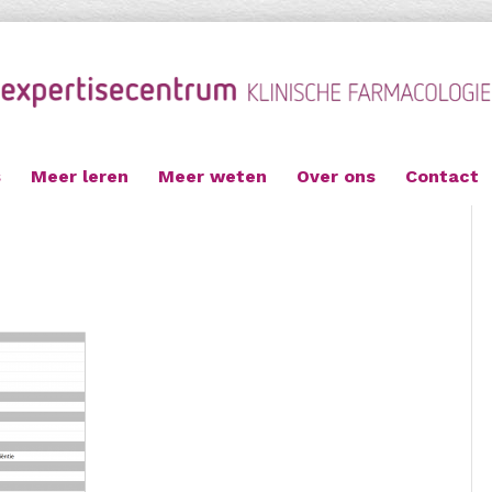
s
Meer leren
Meer weten
Over ons
Contact