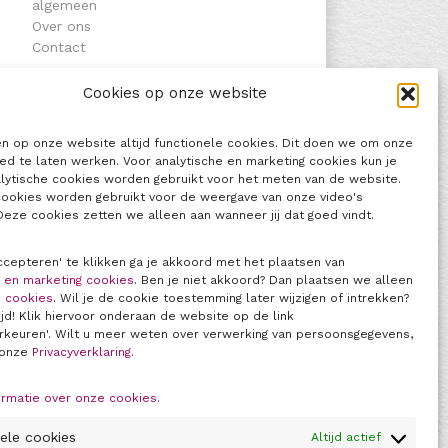
algemeen
Over ons
Contact
Cookies op onze website
CATEGORIEËN
Geen categorieën
n op onze website altijd functionele cookies. Dit doen we om onze
ed te laten werken. Voor analytische en marketing cookies kun je
ARCHIEF
alytische cookies worden gebruikt voor het meten van de website.
cookies worden gebruikt voor de weergave van onze video's
 Deze cookies zetten we alleen aan wanneer jij dat goed vindt.
ccepteren' te klikken ga je akkoord met het plaatsen van
e en marketing cookies
. Ben je niet akkoord? Dan plaatsen we alleen
e cookies
. Wil je de cookie toestemming later wijzigen of intrekken?
ijd! Klik hiervoor onderaan de website op de link
rkeuren'. Wilt u meer weten over verwerking van persoonsgegevens,
SNEL NAAR
 onze
Privacyverklaring
.
Over ons
ormatie over onze cookies
.
Contact
Privacyverklaring
ele cookies
Altijd actief