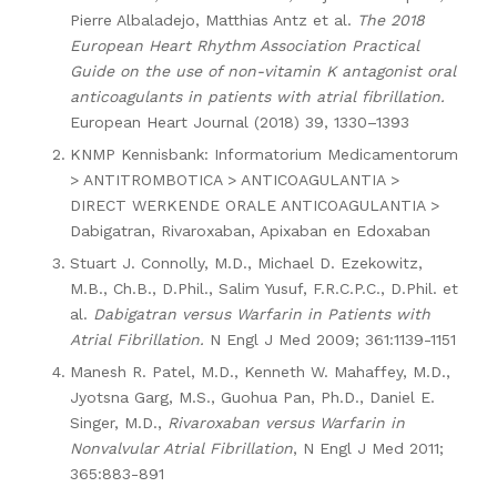
Pierre Albaladejo, Matthias Antz et al.
The 2018
European Heart Rhythm Association Practical
Guide on the use of non-vitamin K antagonist oral
anticoagulants in patients with atrial fibrillation.
European Heart Journal (2018) 39, 1330–1393
KNMP Kennisbank: Informatorium Medicamentorum
> ANTITROMBOTICA > ANTICOAGULANTIA >
DIRECT WERKENDE ORALE ANTICOAGULANTIA >
Dabigatran, Rivaroxaban, Apixaban en Edoxaban
Stuart J. Connolly, M.D., Michael D. Ezekowitz,
M.B., Ch.B., D.Phil., Salim Yusuf, F.R.C.P.C., D.Phil. et
al.
Dabigatran versus Warfarin in Patients with
Atrial Fibrillation.
N Engl J Med 2009; 361:1139-1151
Manesh R. Patel, M.D., Kenneth W. Mahaffey, M.D.,
Jyotsna Garg, M.S., Guohua Pan, Ph.D., Daniel E.
Singer, M.D.,
Rivaroxaban versus Warfarin in
Nonvalvular Atrial Fibrillation
, N Engl J Med 2011;
365:883-891