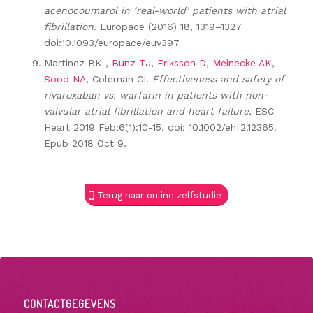
acenocoumarol in ‘real-world’ patients with atrial
fibrillation
. Europace (2016) 18, 1319–1327
doi:10.1093/europace/euv397
Martinez BK ,
Bunz TJ
,
Eriksson D
,
Meinecke AK
,
Sood NA
, Coleman CI.
Effectiveness
and safety of
rivaroxaban vs. warfarin in patients with non-
valvular atrial fibrillation and heart failure.
ESC
Heart 2019 Feb;6(1):10-15. doi: 10.1002/ehf2.12365.
Epub 2018 Oct 9.
Terug naar online zelfstudie
CONTACTGEGEVENS