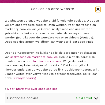
Henri Dunantstraat 1
Cookies op onze website
5223 GZ ’s-Hertogenbosch
+31650873950
voorschrijftoets@jbz.nl
We plaatsen op onze website altijd functionele cookies. Dit doen
we om onze website goed te laten werken. Voor analytische en
marketing cookies kun je kiezen. Analytische cookies worden
gebruikt voor het meten van de website. Marketing cookies
worden gebruikt voor de weergave van onze video's (Youtube).
Deze cookies zetten we alleen aan wanneer jij dat goed vindt.
Door op 'Accepteren' te klikken ga je akkoord met het plaatsen
van
analytische en marketing cookies
. Ben je niet akkoord? Dan
plaatsen we alleen
functionele cookies
. Wil je de cookie
toestemming later wijzigen of intrekken? Dat kan altijd! Klik
hiervoor onderaan de website op de link 'Cookievoorkeuren'. Wilt
u meer weten over verwerking van persoonsgegevens, bekijk dan
onze
Privacyverklaring
.
SNEL NAAR
>
Meer informatie over onze cookies
.
Over ons
Functionele cookies
Altijd actief
Contact