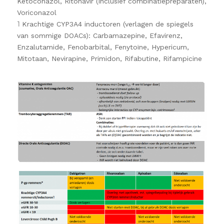
Ketoconazol, Ritonavir (inclusief combinatiepreparaten),
Voriconazol
˥ Krachtige CYP3A4 inductoren (verlagen de spiegels
van sommige DOACs): Carbamazepine, Efavirenz,
Enzalutamide, Fenobarbital, Fenytoïne, Hypericum,
Mitotaan, Nevirapine, Primidon, Rifabutine, Rifampicine