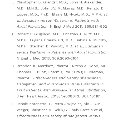
Christopher B. Granger, M.D., John H. Alexander,
M.D., M.H.S., John J.V. McMurray, M.D., Renato D.
Lopes, M.D., Ph.D., Elaine M. Hylek, M.D., M.P.H. et
al.
Apixaban versus Warfarin in Patients with
Atrial Fibrillation
, N Engl J Med 2011; 365:981-992
Robert P. Giugliano, M.D., Christian T. Ruff, M.D.,
M.P.H., Eugene Braunwald, M.D., Sabina A. Murphy,
M.P.H., Stephen D. Wiviott, M.D. et al,
Edoxaban
versus Warfarin in Patients with Atrial Fibrillation
.
N Engl J Med 2013; 369:2093-2104
Brandon K. Martinez, PharmD; Nitesh A. Sood, MD;
Thomas J. Bunz, PharmD, PhD; Craig I. Coleman,
PharmD,
Effectiveness and Safety of Apixaban,
Dabigatran, and Rivaroxaban Versus Warfarin in
Frail Patients With Nonvalvular Atrial Fibrillation
,
J Am Heart Assoc. 2018;7:e008643. DOI: 10.1161
Jennie Korenstra, E. Petra J.Wijtvliet, Nic J.G.M.
Veeger, Christiane A. Geluk,G. Louis Bartels et al,
Effectiveness and safety of dabigatran versus