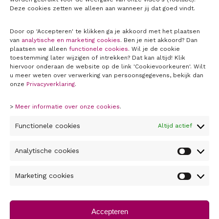
Deze cookies zetten we alleen aan wanneer jij dat goed vindt.
Door op 'Accepteren' te klikken ga je akkoord met het plaatsen
van
analytische en marketing cookies
. Ben je niet akkoord? Dan
plaatsen we alleen
functionele cookies
. Wil je de cookie
toestemming later wijzigen of intrekken? Dat kan altijd! Klik
hiervoor onderaan de website op de link 'Cookievoorkeuren'. Wilt
u meer weten over verwerking van persoonsgegevens, bekijk dan
onze
Privacyverklaring
.
SNEL NAAR
>
Meer informatie over onze cookies
.
Over ons
Functionele cookies
Altijd actief
Contact
Privacyverklaring
Analytische cookies
Analytis
Disclaimer
cookies
Marketing cookies
Marketin
Cookieverklaring
cookies
Cookievoorkeuren
Accepteren